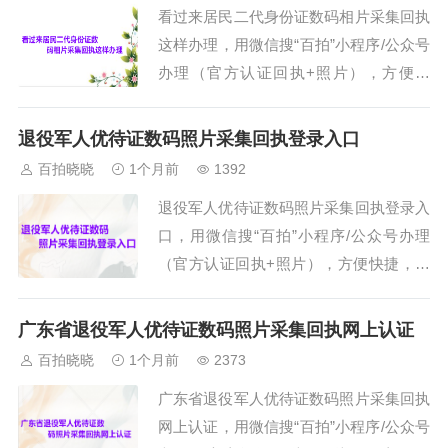
看过来居民二代身份证数码相片采集回执
误了），首页可以选择与搜索。第三、点
这样办理，用微信搜“百拍”小程序/公众号
击“开始拍摄”按钮，在线拍摄一张照片进
办理（官方认证回执+照片），方便快
行办理，需要用后摄像头拍摄，也可以选
捷，步骤如下。第一、打开微信搜索“百
择手机里面的寸照进行办理。需要注
拍”小程序，然后关注公众号就可以办理
意：...
退役军人优待证数码照片采集回执登录入口
回执了。第二、在小程序首页中选择需要
百拍晓晓
1个月前
1392
办理的证件回执类型与城市（一定不要选
退役军人优待证数码照片采集回执登录入
择错误了），首页可以选择与搜索。第
口，用微信搜“百拍”小程序/公众号办理
三、点击“开始拍摄”按钮，在线拍摄一张
（官方认证回执+照片），方便快捷，步
照片进行办理，需要用后摄像头拍摄，也
骤如下。第一、打开微信搜索“百拍”小程
可以选择手机里面的寸照进行办理。需要
序，然后关注公众号就可以办理回执了。
注...
广东省退役军人优待证数码照片采集回执网上认证
第二、在小程序首页中选择需要办理的证
百拍晓晓
1个月前
2373
件回执类型与城市（一定不要选择错误
广东省退役军人优待证数码照片采集回执
了），首页可以选择与搜索。第三、点击
网上认证，用微信搜“百拍”小程序/公众号
“开始拍摄”按钮，在线拍摄一张照片进行