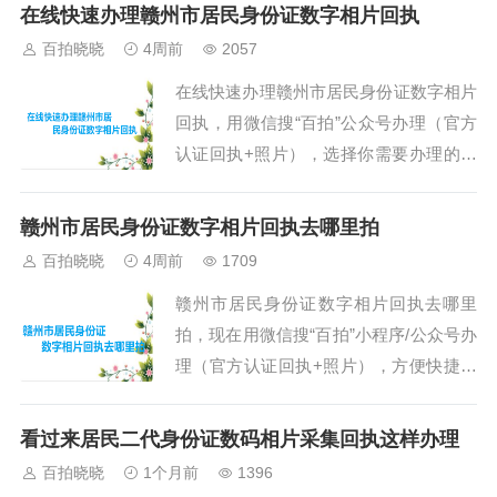
注公众号就可以办理回执了。第二、在小
在线快速办理赣州市居民身份证数字相片回执
程序首页中选择需要办理的证件回执类型
百拍晓晓
4周前
2057
与城市（一定不要选择错误了），首页可
在线快速办理赣州市居民身份证数字相片
以选择与搜索。第三、点击“开始拍摄”按
回执，用微信搜“百拍”公众号办理（官方
钮，在线拍摄一张照片进行办理，需要用
认证回执+照片），选择你需要办理的类
后摄像头拍摄，也可以选择手机里面的寸
型与地区就可以办理了，步骤如下。第
照进行办理。需要注意：（1）、头...
一、打开微信搜索“百拍”公众号，然后关
赣州市居民身份证数字相片回执去哪里拍
注就可以办理回执了。第二、在小程序首
百拍晓晓
4周前
1709
页中选择需要办理的证件回执类型与城市
赣州市居民身份证数字相片回执去哪里
（一定不要选择错误了），首页可以选择
拍，现在用微信搜“百拍”小程序/公众号办
与搜索。第三、点击“开始拍摄”按钮，在
理（官方认证回执+照片），方便快捷，
线拍摄一张照片进行办理，需要用后摄像
步骤如下。第一、打开微信搜索“百拍”小
头拍摄，也可以选择手机里面的寸照进
程序，然后关注公众号就可以办理回执
行...
看过来居民二代身份证数码相片采集回执这样办理
了。第二、在小程序首页中选择需要办理
百拍晓晓
1个月前
1396
的证件回执类型与城市（一定不要选择错