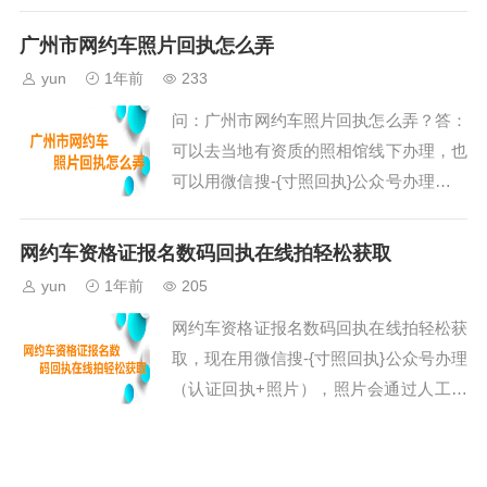
审核+系统，办理成功就会有服务通知，
选择 “相册” ，然后选择相册中...
操作步骤如下。第一、打开微信搜索公众
广州市网约车照片回执怎么弄
号“寸照回执”在线办理，也可以打开微信
yun
1年前
233
“扫一扫”功能，扫描下面的二维码，直接
问：广州市网约车照片回执怎么弄？答：
进入到小程序。注意：用手机访问本页面
可以去当地有资质的照相馆线下办理，也
的用户，可以先保存上面的二维码到手机
可以用微信搜-{寸照回执}公众号办理（认
相册；然后打开微信的扫一扫功能，在扫
证回执+照片），照片会通过人工审核
描页面中选择 “相册” ，然后选...
+系统，办理成功就会有服务通知，操作
网约车资格证报名数码回执在线拍轻松获取
步骤如下。第一、打开微信搜索公众号
yun
1年前
205
“寸照回执”在线办理，也可以打开微信“扫
网约车资格证报名数码回执在线拍轻松获
一扫”功能，扫描下面的二维码，直接进
取，现在用微信搜-{寸照回执}公众号办理
入到小程序。注意：用手机访问本页面的
（认证回执+照片），照片会通过人工审
用户，可以先保存上面的二维码到手机相
核+系统，办理成功就会有服务通知，操
册；然后打开微信的扫一扫功能，在扫
作步骤如下。第一、打开微信搜索公众号
描...
网约车照片回执哪里照相
“寸照回执”在线办理，也可以打开微信“扫