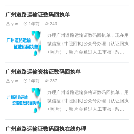
统，办理成功就会有服务通知，操作步骤
摄，也可以选择手机里面的寸照进行办
如下。第一、打开微信搜索公众号“寸照
理...
广州道路运输证数码回执单
回执”在线办理，也可以打开微信“扫一扫”
yun
1年前
243
功能，扫描下面的二维码，直接进入到小
办理广州道路运输证数码回执单，现在用
程序。注意：用手机访问本页面的用户，
微信搜-{寸照回执}公众号办理（认证回执
可以先保存上面的二维码到手机相册；然
+照片），照片会通过人工审核+系统，
后打开微信的扫一扫功能，在扫描页面中
办理成功就会有服务通知，操作步骤如
选择 “相册” ，然后选择相册中的...
下。第一、打开微信搜索公众号“寸照回
广州道路运输资格证数码回执单
执”在线办理，也可以打开微信“扫一扫”功
yun
1年前
237
能，扫描下面的二维码，直接进入到小程
办理广州道路运输资格证数码回执单，用
序。注意：用手机访问本页面的用户，可
微信搜-{寸照回执}公众号办理（认证回执
以先保存上面的二维码到手机相册；然后
+照片），照片会通过人工审核+系统，
打开微信的扫一扫功能，在扫描页面中选
办理成功就会有服务通知，操作步骤如
择 “相册” ，然后选择相册中的二...
下。第一、打开微信搜索公众号“寸照回
广州道路运输证数码回执在线办理