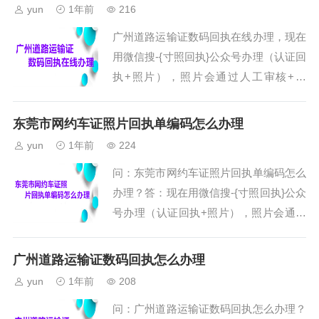
执”在线办理，也可以打开微信“扫一扫”功
yun
1年前
216
能，扫描下面的二维码，直接进入到小程
广州道路运输证数码回执在线办理，现在
序。注意：用手机访问本页面的用户，可
用微信搜-{寸照回执}公众号办理（认证回
以先保存上面的二维码到手机相册；然后
执+照片），照片会通过人工审核+系
打开微信的扫一扫功能，在扫描页面中选
统，办理成功就会有服务通知，操作步骤
择 “相册” ，然后选择相册中的二...
如下。第一、打开微信搜索公众号“寸照
东莞市网约车证照片回执单编码怎么办理
回执”在线办理，也可以打开微信“扫一扫”
yun
1年前
224
功能，扫描下面的二维码，直接进入到小
问：东莞市网约车证照片回执单编码怎么
程序。注意：用手机访问本页面的用户，
办理？答：现在用微信搜-{寸照回执}公众
可以先保存上面的二维码到手机相册；然
号办理（认证回执+照片），照片会通过
后打开微信的扫一扫功能，在扫描页面中
人工审核+系统，办理成功就会有服务通
选择 “相册” ，然后选择相册中的...
知，操作步骤如下。第一、打开微信搜索
广州道路运输证数码回执怎么办理
公众号“寸照回执”在线办理，也可以打开
yun
1年前
208
微信“扫一扫”功能，扫描下面的二维码，
问：广州道路运输证数码回执怎么办理？
直接进入到小程序。注意：用手机访问本