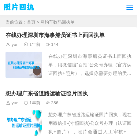
当前位置：
首页
> 网约车数码回执单
在线办理深圳市海事船员证书上面回执单
yun
1年前
144
在线办理深圳市海事船员证书上面回执
单，用微信搜“百拍”公众号办理（官方认
证回执+照片），选择你需要办理的类型
与地区就可以办理了，步骤如下。第一、
打开微信搜索“百拍”公众号，然后关注就
想办理广东省道路运输证照片回执
可以办理回执了。第二、在小程序首页中
yun
1年前
286
选择需要办理的证件回执类型与城市（一
想办理广东省道路运输证照片回执，现在
定不要选择错误了），首页可以选择与搜
用微信搜-{寸照回执}公众号办理（认证回
索。第三、点击“开始拍摄”按钮，在线拍
执+照片），照片会通过人工审核+系
摄一张照片进行办理，需要用后摄像头拍