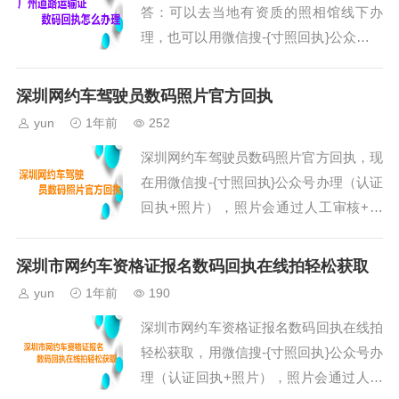
答：可以去当地有资质的照相馆线下办
页面的用户，可以先保存上面的二维码到
理，也可以用微信搜-{寸照回执}公众号办
手机相册；然后打开微信的扫一扫功能，
理（认证回执+照片），照片会通过人工
在扫描页面中选择 “相册” ，然...
审核+系统，办理成功就会有服务通知，
深圳网约车驾驶员数码照片官方回执
操作步骤如下。第一、打开微信搜索公众
yun
1年前
252
号“寸照回执”在线办理，也可以打开微信
深圳网约车驾驶员数码照片官方回执，现
“扫一扫”功能，扫描下面的二维码，直接
在用微信搜-{寸照回执}公众号办理（认证
进入到小程序。注意：用手机访问本页面
回执+照片），照片会通过人工审核+系
的用户，可以先保存上面的二维码到手机
统，办理成功就会有服务通知，操作步骤
相册；然后打开微信的扫一扫功能，在...
如下。第一、打开微信搜索公众号“寸照
深圳市网约车资格证报名数码回执在线拍轻松获取
回执”在线办理，也可以打开微信“扫一扫”
yun
1年前
190
功能，扫描下面的二维码，直接进入到小
深圳市网约车资格证报名数码回执在线拍
程序。注意：用手机访问本页面的用户，
轻松获取，用微信搜-{寸照回执}公众号办
可以先保存上面的二维码到手机相册；然
理（认证回执+照片），照片会通过人工
后打开微信的扫一扫功能，在扫描页面中