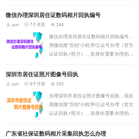
地区就可以办理了，步骤如下。第一、打
开微信搜索“百拍”小程序/公众号，然后关
微信办理深圳居住证数码相片回执编号
注就可以办理回执了。第二、在小程序首
yun
7个月前
144
页中选择需要办理的证件回执类型与城市
微信办理深圳居住证数码相片回执编号，
（一定不要选择错误了），首页可以选择
用微信搜“百拍”小程序/公众号办理（官方
与搜索。第三、点击“开始拍摄”按钮，在
认证回执+照片），选择你需要办理的类
线拍摄一张照片进行办理，需要用后摄像
型与地区就可以办理了，步骤如下。第
头拍摄，也可以选择手机里面的寸...
一、打开微信搜索“百拍”小程序/公众号，
深圳市居住证照片图像号回执
然后关注就可以办理回执了。第二、在小
yun
8个月前
203
程序首页中选择需要办理的证件回执类型
办理深圳市居住证照片图像号回执，现在
与城市（一定不要选择错误了），首页可
用微信搜“百拍”小程序/公众号办理（官方
以选择与搜索。第三、点击“开始拍摄”按
认证回执+照片），选择你需要办理的类
钮，在线拍摄一张照片进行办理，需要用
型与地区就可以办理了，步骤如下。第
后摄像头拍摄，也可以选择手机里面...
一、打开微信搜索“百拍”小程序/公众号，
广东省社保证数码相片采集回执怎么办理