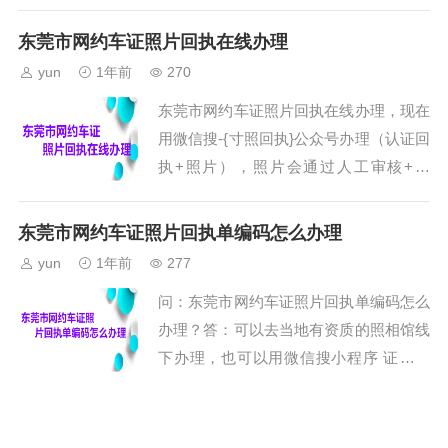
理（认证回执+照片），照片会通过人工
择 “相册” ，然后选择相册中的二维...
审核+系统，办理成功就会有服务通知，
东莞市网约车证照片回执在线办理
操作步骤如下。第一、打开微信搜索公众
yun
1年前
270
号“寸照回执”在线办理，也可以打开微信
东莞市网约车证照片回执在线办理，现在
“扫一扫”功能，扫描下面的二维码，直接
用微信搜-{寸照回执}公众号办理（认证回
进入到小程序。注意：用手机访问本页面
执+照片），照片会通过人工审核+系
的用户，可以先保存上面的二维码到手机
统，办理成功就会有服务通知，操作步骤
相册；然后打开微信的扫一扫功能，...
如下。第一、打开微信搜索公众号“寸照
东莞市网约车证照片回执单编码怎么办理
回执”在线办理，也可以打开微信“扫一扫”
yun
1年前
277
功能，扫描下面的二维码，直接进入到小
问：东莞市网约车证照片回执单编码怎么
程序。注意：用手机访问本页面的用户，
办理？答：可以去当地有资质的照相馆线
可以先保存上面的二维码到手机相册；然
下办理，也可以用微信搜小程序 证明件
后打开微信的扫一扫功能，在扫描页面中
照相馆 办理（认证回执+照片），选择你
选择 “相册” ，然后选择相册中的...
需要办理的类型与地区就可以办理了，操
广州道路运输证数码回执在线办理
作步骤如下。第一、打开微信搜索公众号