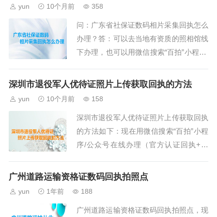
然后关注就可以办理回执了。第二、在小
yun
10个月前
358
程序首页中选择需要办理的证件回执类型
问：广东省社保证数码相片采集回执怎么
与城市（一定不要选择错误了），首页可
办理？答：可以去当地有资质的照相馆线
以选择与搜索。第三、点击“开始拍摄”按
下办理，也可以用微信搜索“百拍”小程序/
钮，在线拍摄一张照片进行办理，需要用
公众号在线办理（官方认证回执+照
后摄像头拍摄，也可以选择手机里面...
片），会按照官方要求出回执，办理成功
深圳市退役军人优待证照片上传获取回执的方法
就会服务通知，失败可以重新上传审核，
yun
10个月前
158
步骤如下。第一步、打开微信搜索“百拍”
深圳市退役军人优待证照片上传获取回执
小程序/公众号，然后按照操作步骤就可
的方法如下：现在用微信搜索“百拍”小程
以办理回执了。第二、在小程序首页中选
序/公众号在线办理（官方认证回执+照
择需要办理的证件回执类型与城市（一定
片），会按照官方要求出回执，办理成功
不要选择错误了），首页可以选择与搜
就会服务通知，失败可以重新上传审核，
索。...
广州道路运输资格证数码回执拍照点
步骤如下。第一步、打开微信搜索“百拍”
yun
1年前
188
小程序/公众号，然后按照操作步骤就可
广州道路运输资格证数码回执拍照点，现
以办理回执了。第二、在小程序首页中选