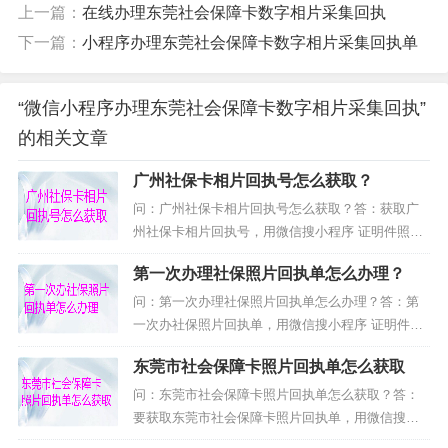
上一篇：
在线办理东莞社会保障卡数字相片采集回执
下一篇：
小程序办理东莞社会保障卡数字相片采集回执单
“微信小程序办理东莞社会保障卡数字相片采集回执”
的相关文章
广州社保卡相片回执号怎么获取？
问：广州社保卡相片回执号怎么获取？答：获取广
州社保卡相片回执号，用微信搜小程序 证明件照相
馆 办理（在线回执），选择你需要办理的类型与地
第一次办理社保照片回执单怎么办理？
区就可以办理了，具体操作步骤如下。第一、打开
微信的“扫一扫”功能，扫描下面的二维码，直接进入
问：第一次办理社保照片回执单怎么办理？答：第
到小程序，用微信搜“证明件照相馆”小程序或者“寸
一次办社保照片回执单，用微信搜小程序 证明件照
照回执”公众号。注意：用手机访问本页面的用户，
相馆 办理（在线回执），选择你需要办理的类型与
东莞市社会保障卡照片回执单怎么获取
可以先保存上面的二维码到手机相册；然后打开微
地区就可以办理了，具体操作步骤如下。第一、打
信...
开微信的“扫一扫”功能，扫描下面的二维码，直接进
问：东莞市社会保障卡照片回执单怎么获取？答：
入到小程序，用微信搜“证明件照相馆”小程序或者
要获取东莞市社会保障卡照片回执单，用微信搜小
“寸照回执”公众号。注意：用手机访问本页面的用
程序 证明件照相馆 办理（在线回执），选择你需