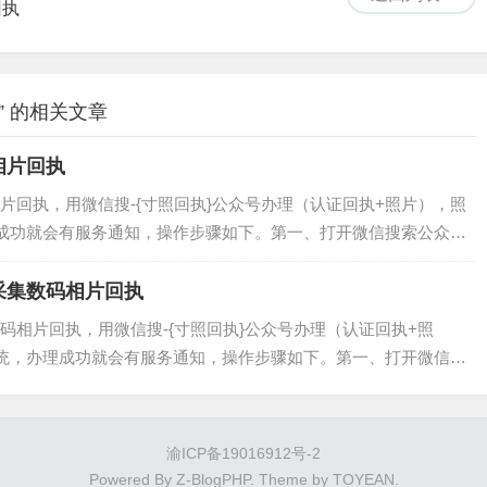
回执
 的相关文章
类型
，首页可以选择与搜索。
相片回执
片回执，用微信搜-{寸照回执}公众号办理（认证回执+照片），照
成功就会有服务通知，操作步骤如下。第一、打开微信搜索公众号
打开微信“扫一扫”功能，扫描下面的二维码，直接进入到小程序。注
可以先保存上面的二维码到手机相册；然后打开微信的扫一扫功
采集数码相片回执
然后选择相册中的...
码相片回执，用微信搜-{寸照回执}公众号办理（认证回执+照
统，办理成功就会有服务通知，操作步骤如下。第一、打开微信搜
，也可以打开微信“扫一扫”功能，扫描下面的二维码，直接进入到小
的用户，可以先保存上面的二维码到手机相册；然后打开微信的扫
册” ，然后选择相册...
渝ICP备19016912号-2
Powered By
Z-BlogPHP
. Theme by
TOYEAN
.