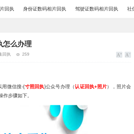
片回执
身份证数码相片回执
驾驶证数码相片回执
社
执怎么办理
集回执
259
？
用微信搜-{
寸照回执
}
公众号
办理（
认证回执+照片
），照片会
操作步骤如下。