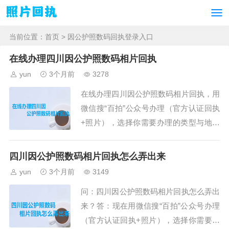
当前位置：
首页
> 因公护照数码回执登录入口
在线办理四川因公护照数码相片回执
yun
3个月前
3278
在线办理四川因公护照数码相片回执，用
微信搜“百拍”公众号办理（官方认证回执
+照片），选择你需要办理的类型与地区
就可以办理了，步骤如下。第一、打开微
信搜索“百拍”公众号，然后关注就可以办
四川因公护照数码相片回执怎么弄出来
理回执了。第二、在小程序首页中选择需
yun
3个月前
3149
要办理的证件回执类型与城市（一定不要
问：四川因公护照数码相片回执怎么弄出
选择错误了），首页可以选择与搜索。第
来？答：现在用微信搜“百拍”公众号办理
三、点击“开始拍摄”按钮，在线拍摄一张
（官方认证回执+照片），选择你需要办
照片进行办理，需要用后摄像头拍摄，也