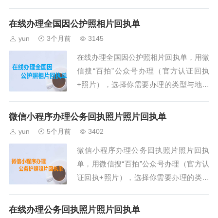
理的类型与地区就可以办理了，步骤如
可以选择手机里面的寸照进行办理。第...
下。第一、打开微信搜索“百拍”公众号，
在线办理全国因公护照相片回执单
然后关注就可以办理回执了。第二、在小
yun
3个月前
3145
程序首页中选择需要办理的证件回执类型
在线办理全国因公护照相片回执单，用微
与城市（一定不要选择错误了），首页可
信搜“百拍”公众号办理（官方认证回执
以选择与搜索。第三、点击“开始拍摄”按
+照片），选择你需要办理的类型与地区
钮，在线拍摄一张照片进行办理，需要用
就可以办理了，步骤如下。第一、打开微
后摄像头拍摄，也可以选择手机里面的
信搜索“百拍”公众号，然后关注就可以办
寸...
微信小程序办理公务回执照片照片回执单
理回执了。第二、在小程序首页中选择需
yun
5个月前
3402
要办理的证件回执类型与城市（一定不要
微信小程序办理公务回执照片照片回执
选择错误了），首页可以选择与搜索。第
单，用微信搜“百拍”公众号办理（官方认
三、点击“开始拍摄”按钮，在线拍摄一张
证回执+照片），选择你需要办理的类型
照片进行办理，需要用后摄像头拍摄，也
与地区就可以办理了，步骤如下。第一、
可以选择手机里面的寸照进行办理。第
打开微信搜索“百拍”公众号，然后关注就
四...
在线办理公务回执照片照片回执单